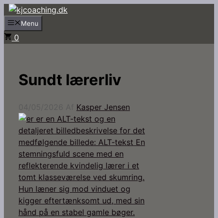
Hop
til
Menu
indhold
0
Sundt lærerliv
04/05/2026
Af
Kasper Jensen