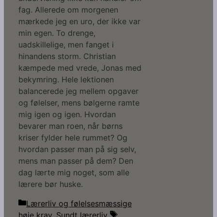
fag. Allerede om morgenen
mærkede jeg en uro, der ikke var
min egen. To drenge,
uadskillelige, men fanget i
hinandens storm. Christian
kæmpede med vrede, Jonas med
bekymring. Hele lektionen
balancerede jeg mellem opgaver
og følelser, mens bølgerne ramte
mig igen og igen. Hvordan
bevarer man roen, når børns
kriser fylder hele rummet? Og
hvordan passer man på sig selv,
mens man passer på dem? Den
dag lærte mig noget, som alle
lærere bør huske.
Kategorier
Lærerliv og følelsesmæssige
Tags
høje krav
,
Sundt lærerliv