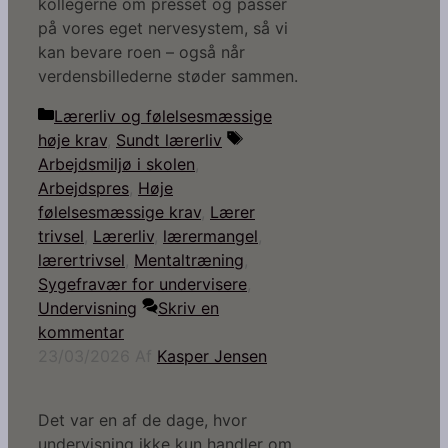
kollegerne om presset og passer
på vores eget nervesystem, så vi
kan bevare roen – også når
verdensbillederne støder sammen.
Kategorier
Lærerliv og følelsesmæssige
Tags
høje krav
,
Sundt lærerliv
Arbejdsmiljø i skolen
,
Arbejdspres
,
Høje
følelsesmæssige krav
,
Lærer
trivsel
,
Lærerliv
,
lærermangel
,
lærertrivsel
,
Mentaltræning
,
Sygefravær for undervisere
,
Undervisning
Skriv en
kommentar
23/03/2026
Af
Kasper Jensen
Det var en af de dage, hvor
undervisning ikke kun handler om