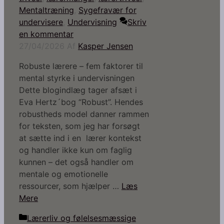
Mentaltræning
,
Sygefravær for
undervisere
,
Undervisning
Skriv
en kommentar
27/04/2026
Af
Kasper Jensen
Robuste lærere – fem faktorer til
mental styrke i undervisningen
Dette blogindlæg tager afsæt i
Eva Hertz´bog “Robust”. Hendes
robustheds model danner rammen
for teksten, som jeg har forsøgt
at sætte ind i en lærer kontekst
og handler ikke kun om faglig
kunnen – det også handler om
mentale og emotionelle
ressourcer, som hjælper …
Læs
Mere
Kategorier
Lærerliv og følelsesmæssige