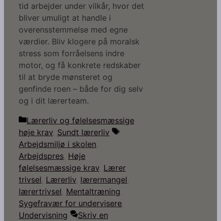
tid arbejder under vilkår, hvor det
bliver umuligt at handle i
overensstemmelse med egne
værdier. Bliv klogere på moralsk
stress som forråelsens indre
motor, og få konkrete redskaber
til at bryde mønsteret og
genfinde roen – både for dig selv
og i dit lærerteam.
Kategorier
Lærerliv og følelsesmæssige
Tags
høje krav
,
Sundt lærerliv
Arbejdsmiljø i skolen
,
Arbejdspres
,
Høje
følelsesmæssige krav
,
Lærer
trivsel
,
Lærerliv
,
lærermangel
,
lærertrivsel
,
Mentaltræning
,
Sygefravær for undervisere
,
Undervisning
Skriv en