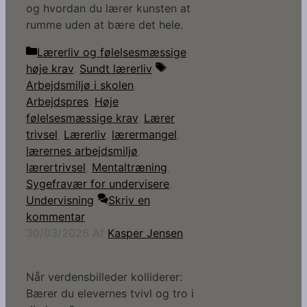
og hvordan du lærer kunsten at
rumme uden at bære det hele.
Kategorier
Lærerliv og følelsesmæssige
Tags
høje krav
,
Sundt lærerliv
Arbejdsmiljø i skolen
,
Arbejdspres
,
Høje
følelsesmæssige krav
,
Lærer
trivsel
,
Lærerliv
,
lærermangel
,
lærernes arbejdsmiljø
,
lærertrivsel
,
Mentaltræning
,
Sygefravær for undervisere
,
Undervisning
Skriv en
kommentar
30/03/2026
Af
Kasper Jensen
Når verdensbilleder kolliderer:
Bærer du elevernes tvivl og tro i