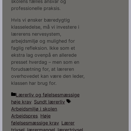
skolens fælles ansvar og
professionelle praksis.
Hvis vi ønsker bæredygtig
klasseledelse, må vi investere i
lærerens nervesystem,
arbejdsmiljø og mulighed for
faglig refleksion. Ikke som et
ekstra lag ovenpå en allerede
presset hverdag – men som en
forudsætning for, at læreren
overhovedet kan være den leder,
klassen har brug for.
Kategorier
Lærerliv og følelsesmæssige
Tags
høje krav
,
Sundt lærerliv
Arbejdsmiljø i skolen
,
Arbejdspres
,
Høje
følelsesmæssige krav
,
Lærer
trivsel
,
lærermangel
,
lærertrivsel
,