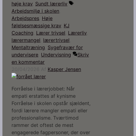
Tags
høje krav
,
Sundt lærerliv
Arbejdsmiljø i skolen
,
Arbejdspres
,
Høje
følelsesmæssige krav
,
KJ
Coaching
,
Lærer trivsel
,
Lærerliv
,
lærermangel
,
lærertrivsel
,
Mentaltræning
,
Sygefravær for
undervisere
,
Undervisning
Skriv
en kommentar
20/04/2026
Af
Kasper Jensen
Forråelse i lærerjobbet: Når
empati erstattes af kynisme
Forråelse i skolen opstår sjældent,
fordi lærere mangler empati eller
professionalisme. Tværtimod
rammer det oftest de mest
engagerede fagpersoner, der over