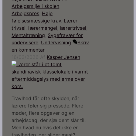
Arbejdsmiljø i skolen
,
Arbejdspres
,
Høje
følelsesmæssige krav
,
Lærer
trivsel
,
lærermangel
,
lærertrivsel
,
Mentaltræning
,
Sygefravær for
undervisere
,
Undervisning
Skriv
en kommentar
16/03/2026
Af
Kasper Jensen
Travlhed får ofte skylden, når
lærere føler sig pressede. Flere
møder, flere opgaver og en
arbejdsdag, der sjældent slår til.
Men hvad nu hvis det ikke er
travlheden, der slider mest?