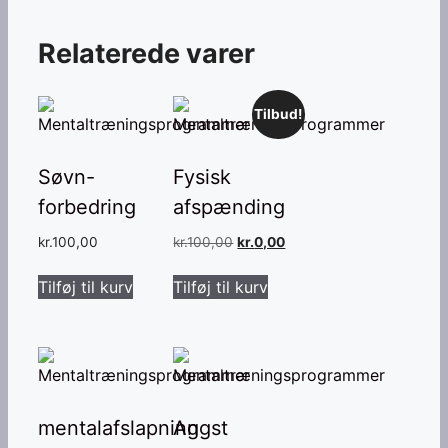
Relaterede varer
Tilbud!
Søvn-
Fysisk
forbedring
afspænding
Den
Den
kr.
100,00
kr.
100,00
kr.
0,00
oprindelige
aktuelle
pris
pris
Tilføj til kurv
Tilføj til kurv
var:
er:
kr.100,00.
kr.0,00.
mentalafslapning
Angst